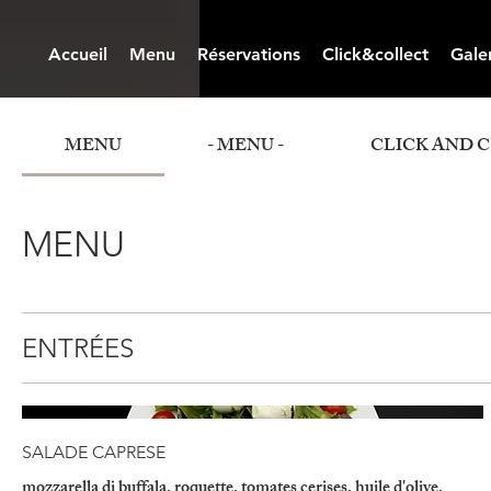
Accueil
Menu
Réservations
Click&collect
Gale
MENU
- MENU -
CLICK AND 
MENU
ENTRÉES
SALADE CAPRESE
mozzarella di buffala, roquette, tomates cerises, huile d'olive,