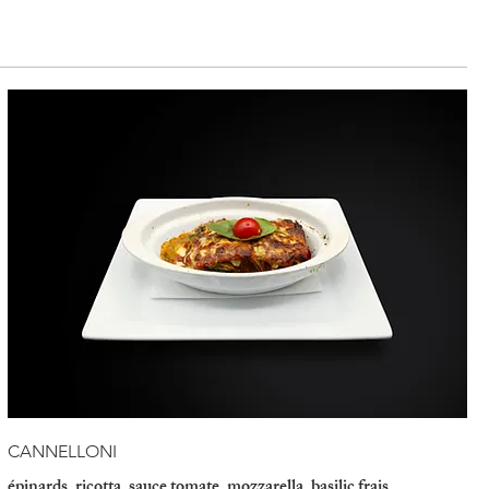
CANNELLONI
épinards, ricotta, sauce tomate, mozzarella, basilic frais