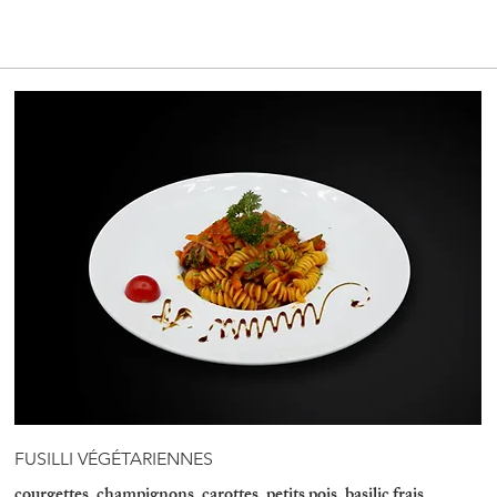
FUSILLI VÉGÉTARIENNES
courgettes, champignons, carottes, petits pois, basilic frais