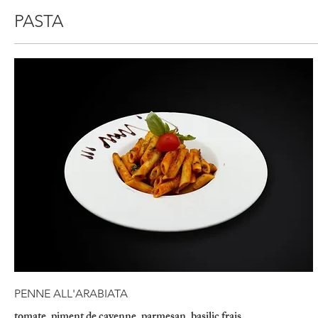
PASTA
PENNE ALL'ARABIATA
tomate, piment de cayenne, parmesan, basilic frais