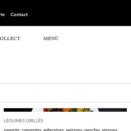
rie
Contact
COLLECT
MENÙ
LÉGUMES GRILLÉS
roquette, courgettes, aubergines, poivrons, mesclun, oignons,